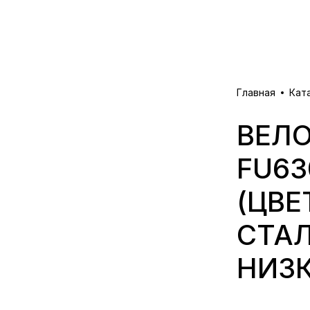
Главная
Кат
ВЕЛО
FU630
(ЦВЕ
СТА
НИЗК