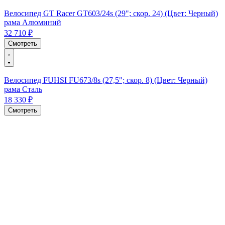
Велосипед GT Racer GT603/24s (29"; скор. 24) (Цвет: Черный)
рама Алюминий
32 710 ₽
Смотреть
Велосипед FUHSI FU673/8s (27,5"; скор. 8) (Цвет: Черный)
рама Сталь
18 330 ₽
Смотреть