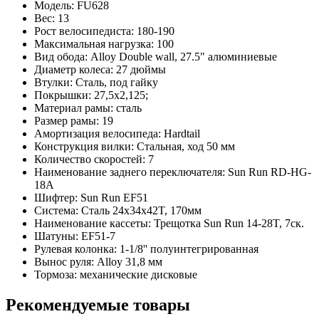
Модель:
FU628
Вес:
13
Рост велосипедиста:
180-190
Максимальная нагрузка:
100
Вид обода:
Alloy Double wall, 27.5" алюминиевые
Диаметр колеса:
27 дюймы
Втулки:
Сталь, под гайку
Покрышки:
27,5х2,125;
Материал рамы:
сталь
Размер рамы:
19
Амортизация велосипеда:
Hardtail
Конструкция вилки:
Стальная, ход 50 мм
Количество скоростей:
7
Наименование заднего переключателя:
Sun Run RD-HG-
18A
Шифтер:
Sun Run EF51
Система:
Сталь 24x34x42T, 170мм
Наименование кассеты:
Трещотка Sun Run 14-28T, 7ск.
Шатуны:
EF51-7
Рулевая колонка:
1-1/8'' полуинтегрированная
Вынос руля:
Alloy 31,8 мм
Тормоза:
механические дисковые
Рекомендуемые товары